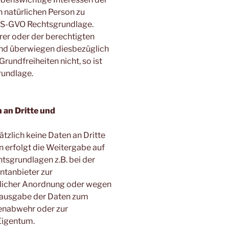
 natürlichen Person zu
 d) DS-GVO Rechtsgrundlage.
rer oder der berechtigten
 und überwiegen diesbezüglich
rundfreiheiten nicht, so ist
grundlage.
an Dritte und
tzlich keine Daten an Dritte
ann erfolgt die Weitergabe auf
tsgrundlagen z.B. bei der
tanbieter zur
tlicher Anordnung oder wegen
erausgabe der Daten zum
renabwehr oder zur
Eigentum.