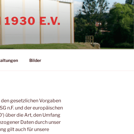
 1930 E.V.
taltungen
Bilder
Close
 den gesetzlichen Vorgaben
G n.F. und der europäischen
) über die Art, den Umfang
ezogener Daten durch unser
g gilt auch für unsere