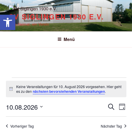
Zum
Inhalt
Werkzeugleiste öffnen
SV SIGLINGEN 1930 E.V.
springen
Eine Heimat, ein Verein
Menü
C
Veranstaltungen
Keine Veranstaltungen für 10. August 2026 vorgesehen. Hier geht
für
H
es zu den
nächsten bevorstehenden Veranstaltungen
.
i
10.
n
V
V
10.08.2026
w
S
August
T
e
e
e
u
D
i
a
2026
s
r
c
r
a
g
Vorheriger Tag
Nächster Tag
h
a
t
a