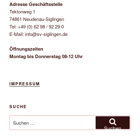
-
Adresse Geschäftsstelle
u
N
Tektonweg 1
n
a
74861 Neudenau-Siglingen
d
Tel: +49 (0) 62 98 / 92 29 0
v
A
E-Mail: info@sv-siglingen.de
i
n
g
Öffnungszeiten
s
a
Montag bis Donnerstag 08-12 Uhr
t
i
i
c
o
h
n
IMPRESSUM
t
e
n
SUCHE
,
Suchen
N
nach:
Suchen
a
v