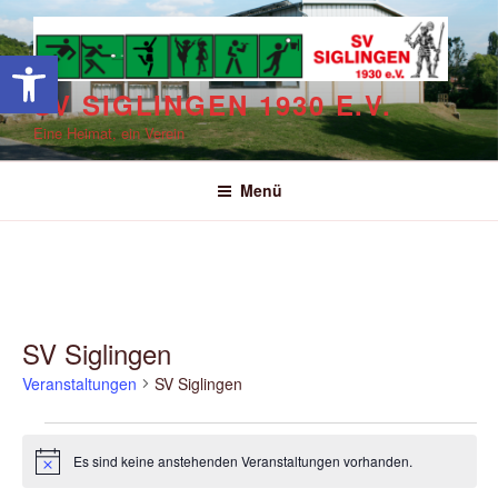
Zum
Inhalt
Werkzeugleiste öffnen
springen
SV SIGLINGEN 1930 E.V.
Eine Heimat, ein Verein
C
Menü
SV Siglingen
Veranstaltungen
SV Siglingen
Veranstaltungen
Es sind keine anstehenden Veranstaltungen vorhanden.
H
i