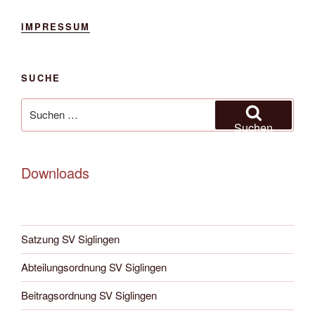
,
IMPRESSUM
N
a
v
SUCHE
i
Suchen
g
nach:
Suchen
a
t
Downloads
i
o
n
Satzung SV Siglingen
Abteilungsordnung SV Siglingen
Beitragsordnung SV Siglingen